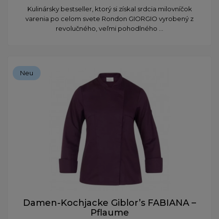
Kulinársky bestseller, ktorý si získal srdcia milovníčok
varenia po celom svete Rondon GIORGIO vyrobený z
revolučného, veľmi pohodlného ...
Neu
Damen-Kochjacke Giblor’s FABIANA –
Pflaume