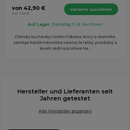
von 42,90 €
Variante auswählen
inkl. MwSt.
Auf Lager
, Dienstag 11. 8. bei Ihnen
​Dámsky kuchársky rondon Fabiana, ktorý si okamžite
zamiluje každá milovníčka varenia Je ľahký, priedušný a
skvelo sedí na postave Na...
Hersteller und Lieferanten seit
Jahren getestet
Alle Hersteller anzeigen