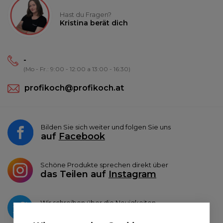
Hast du Fragen?
Kristina berät dich
-
(Mo - Fr.: 9:00 - 12:00 a 13:00 - 16:30)
profikoch@profikoch.at
Bilden Sie sich weiter und folgen Sie uns
auf
Facebook
Schöne Produkte sprechen direkt über
das Teilen auf
Instagram
Wir schreiben über die Neuigkeiten
auf
Twitter