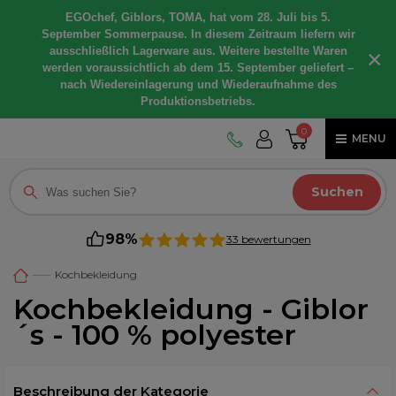
EGOchef, Giblors, TOMA, hat vom 28. Juli bis 5.
September Sommerpause. In diesem Zeitraum liefern wir
ausschließlich Lagerware aus. Weitere bestellte Waren
×
werden voraussichtlich ab dem 15. September geliefert –
nach Wiedereinlagerung und Wiederaufnahme des
Produktionsbetriebs.
0
MENU
Suchen
98%
33 bewertungen
Kochbekleidung
Kochbekleidung - Giblor
´s - 100 % polyester
Beschreibung der Kategorie