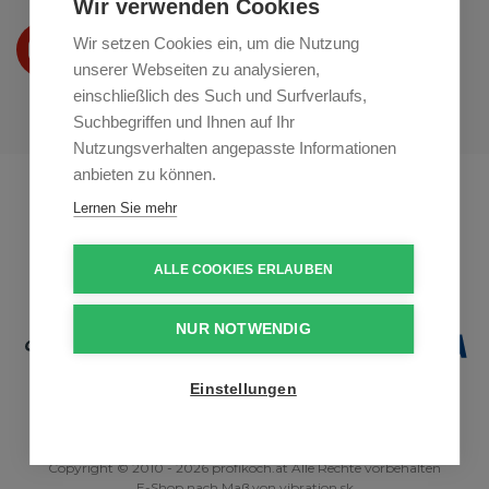
Wir verwenden Cookies
Wir präsentieren Ihre produkte
Wir setzen Cookies ein, um die Nutzung
auf
Youtube
unserer Webseiten zu analysieren,
einschließlich des Such und Surfverlaufs,
Suchbegriffen und Ihnen auf Ihr
Nutzungsverhalten angepasste Informationen
anbieten zu können.
Profikuchar.sk
Profikuchař.cz
Lernen Sie mehr
Profiszakacs.hu
ALLE COOKIES ERLAUBEN
NUR NOTWENDIG
Einstellungen
Copyright © 2010 - 2026 profikoch.at Alle Rechte vorbehalten
E-Shop nach Maß
von
vibration.sk