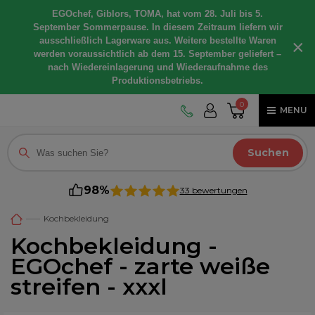
EGOchef, Giblors, TOMA, hat vom 28. Juli bis 5.
September Sommerpause. In diesem Zeitraum liefern wir
ausschließlich Lagerware aus. Weitere bestellte Waren
×
werden voraussichtlich ab dem 15. September geliefert –
nach Wiedereinlagerung und Wiederaufnahme des
Produktionsbetriebs.
0
MENU
Suchen
98%
33 bewertungen
Kochbekleidung
Kochbekleidung -
EGOchef - zarte weiße
streifen - xxxl