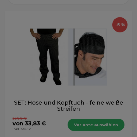
-5 %
SET: Hose und Kopftuch - feine weiße
Streifen
35,80 €
von 33,83 €
Variante auswählen
inkl. MwSt.