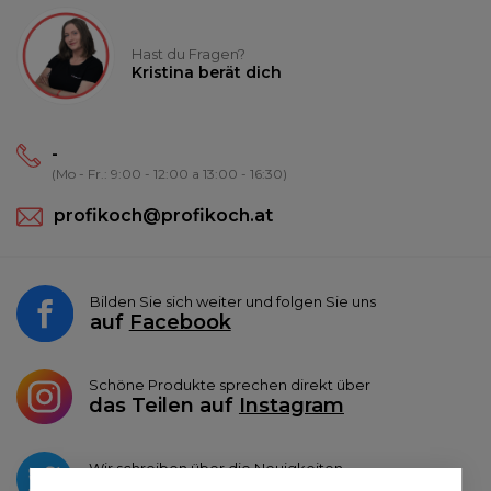
Hast du Fragen?
Kristina berät dich
-
(Mo - Fr.: 9:00 - 12:00 a 13:00 - 16:30)
profikoch@profikoch.at
Bilden Sie sich weiter und folgen Sie uns
auf
Facebook
Schöne Produkte sprechen direkt über
das Teilen auf
Instagram
Wir schreiben über die Neuigkeiten
auf
Twitter