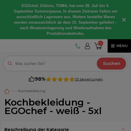
EGOchef, Giblors, TOMA, hat vom 28. Juli bis 5.
September Sommerpause. In diesem Zeitraum liefern wir
ausschließlich Lagerware aus. Weitere bestellte Waren
×
werden voraussichtlich ab dem 15. September geliefert –
nach Wiedereinlagerung und Wiederaufnahme des
Produktionsbetriebs.
0
MENU
Suchen
98%
33 bewertungen
Kochbekleidung
Kochbekleidung -
EGOchef - weiß - 5xl
Beschreibung der Kategorie