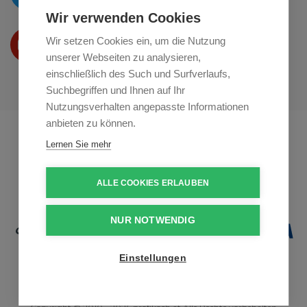
Wir verwenden Cookies
Wir präsentieren Ihre produkte
Wir setzen Cookies ein, um die Nutzung
auf
Youtube
unserer Webseiten zu analysieren,
einschließlich des Such und Surfverlaufs,
Suchbegriffen und Ihnen auf Ihr
Nutzungsverhalten angepasste Informationen
anbieten zu können.
Profikuchar.sk
Profikuchař.cz
Lernen Sie mehr
Profiszakacs.hu
ALLE COOKIES ERLAUBEN
NUR NOTWENDIG
Einstellungen