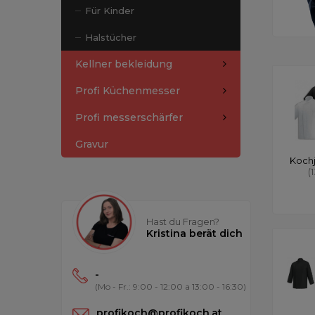
Für Kinder
Halstücher
Kellner bekleidung
Profi Küchenmesser
Profi messerschärfer
Gravur
Koch
(
Hast du Fragen?
Kristina berät dich
-
(Mo - Fr.: 9:00 - 12:00 a 13:00 - 16:30)
profikoch@profikoch.at