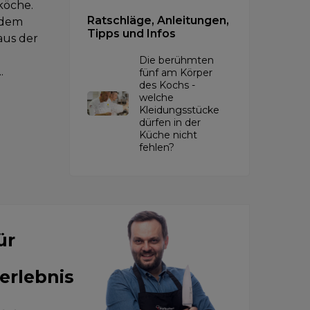
köche.
Ratschläge, Anleitungen,
 dem
Tipps und Infos
aus der
Die berühmten
.
fünf am Körper
des Kochs -
welche
Kleidungsstücke
dürfen in der
Küche nicht
fehlen?
ür
erlebnis