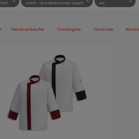
hef
weiß – bordeauxroter saum
xxl
:
Meistverkaufte
Günstigste
Teuerste
Neues
ebnisse 1-1 von 1.