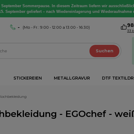
. September Sommerpause. In diesem Zeitraum liefern wir ausschließlic
15. September geliefert – nach Wiedereinlagerung und Wiederaufnahme 
9
-
(Mo - Fr.: 9:00 - 12:00 a 13:00 - 16:30)
33 
Suchen
STICKEREIEN
METALLGRAVUR
DTF TEXTILD
Kochbekleidung
hbekleidung - EGOchef - wei
l