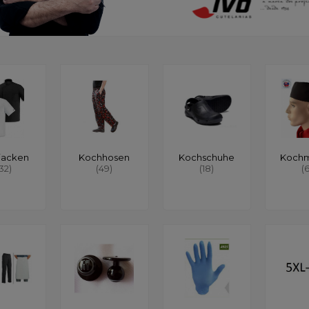
jacken
Kochhosen
Kochschuhe
Koch
132)
(49)
(18)
(