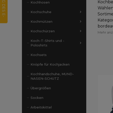
Kochbek
Kochhosen
Wählen
Kochschuhe
Sortime
Katego
Kochmützen
bordeau
Kochschürzen
Mehr an
Koch-T-Shirts und -
Poloshirts
Kochsets
Knöpfe für Kochjacken
Kochhandschuhe, MUND-
NASEN-SCHUTZ
Übergrößen
Socken
Arbeitskittel