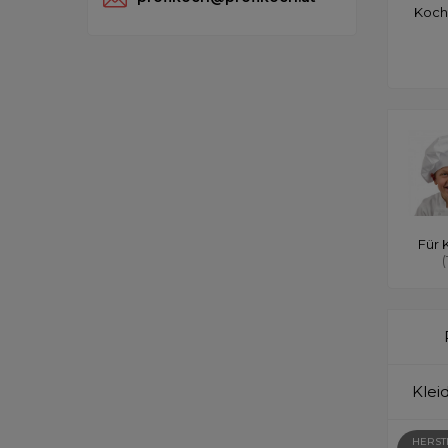
Koch
Für 
(
Klei
HERST