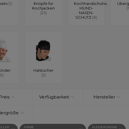
sets
(1)
Knöpfe für
Kochhandschuhe,
Über
Kochjacken
MUND-
(
(25)
NASEN-
SCHUTZ
(8)
Kinder
Halstücher
12)
(2)
Preis
Verfügbarkeit
Hersteller
dergröße
ELLER
FARBE
KLEIDERGRÖSSE