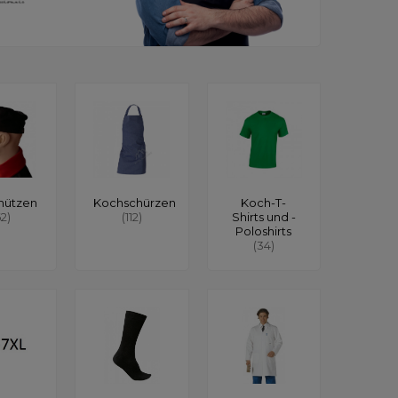
mützen
Kochschürzen
Koch-T-
62)
(112)
Shirts und -
Poloshirts
(34)