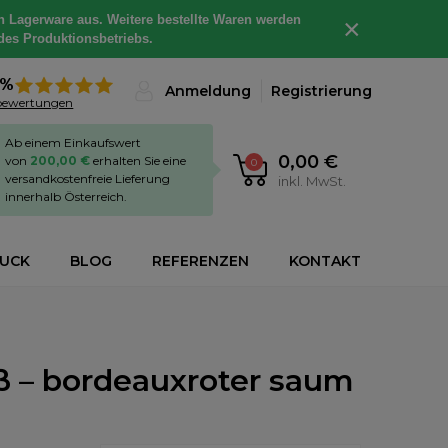
h Lagerware aus. Weitere bestellte Waren werden
×
des Produktionsbetriebs.
8%
Anmeldung
Registrierung
bewertungen
Ab einem Einkaufswert
0,00 €
von
200,00 €
erhalten Sie eine
0
versandkostenfreie Lieferung
inkl. MwSt.
innerhalb Österreich.
RUCK
BLOG
REFERENZEN
KONTAKT
ß – bordeauxroter saum