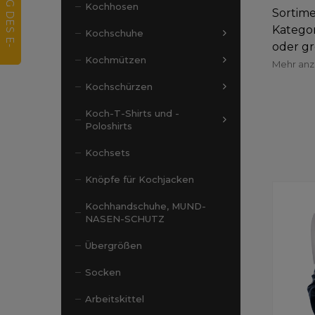
Kochhosen
Sortime
Kategor
Kochschuhe
oder gr
Kochmützen
Mehr an
Kochschürzen
Koch-T-Shirts und -
Poloshirts
Kochsets
Knöpfe für Kochjacken
Kochhandschuhe, MUND-
NASEN-SCHUTZ
Übergrößen
Socken
Arbeitskittel