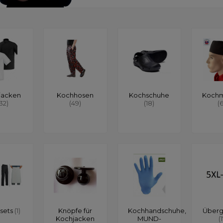
jacken
Kochhosen
Kochschuhe
Koch
132)
(49)
(18)
(
sets
(1)
Knöpfe für
Kochhandschuhe,
Über
Kochjacken
MUND-
(