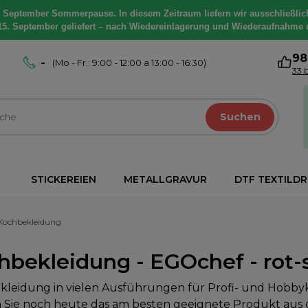
. September Sommerpause. In diesem Zeitraum liefern wir ausschließlic
15. September geliefert – nach Wiedereinlagerung und Wiederaufnahme 
9
-
(Mo - Fr.: 9:00 - 12:00 a 13:00 - 16:30)
33 
Suchen
STICKEREIEN
METALLGRAVUR
DTF TEXTILD
Kochbekleidung
hbekleidung - EGOchef - rot-
leidung in vielen Ausführungen für Profi- und Hobby
 Sie noch heute das am besten geeignete Produkt aus