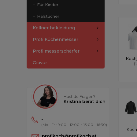
Für Kinder
Halstücher
Kellner bekleidung
Profi Küchenmesser
Profi messerschärfer
Koch
Gravur
(
Hast du Fragen?
Kristina berät dich
-
(Mo - Fr.: 9:00 - 12:00 a 13:00 - 16:30)
Koch
profikoch@profikoch.at