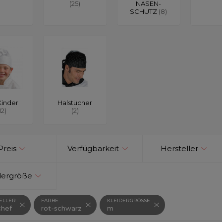
(25)
NASEN-
SCHUTZ
(8)
Kinder
Halstücher
12)
(2)
Preis
Verfügbarkeit
Hersteller
dergröße
ELLER
FARBE
KLEIDERGRÖSSE
hef
rot-schwarz
m