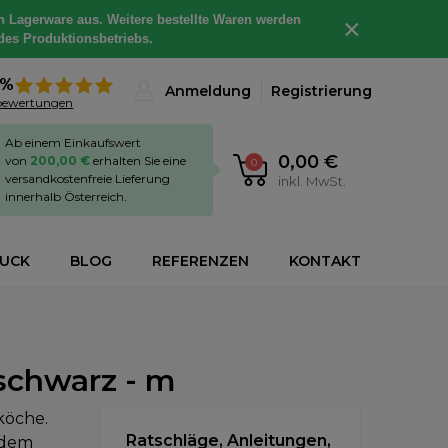
h Lagerware aus. Weitere bestellte Waren werden
×
des Produktionsbetriebs.
8%
Anmeldung
Registrierung
bewertungen
Ab einem Einkaufswert
0,00 €
von
200,00 €
erhalten Sie eine
0
versandkostenfreie Lieferung
inkl. MwSt.
innerhalb Österreich.
RUCK
BLOG
REFERENZEN
KONTAKT
schwarz - m
köche.
Ratschläge, Anleitungen,
 dem