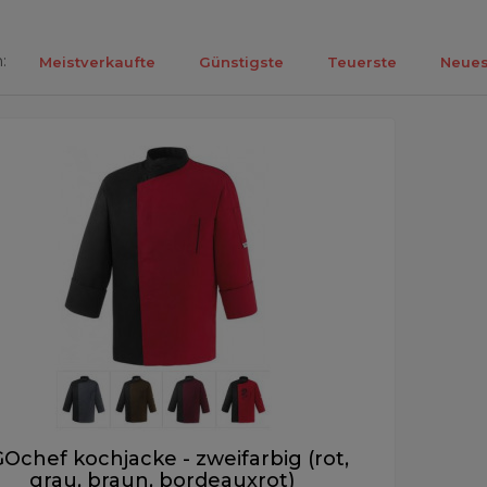
:
Meistverkaufte
Günstigste
Teuerste
Neues
ebnisse 1-1 von 1.
Ochef kochjacke - zweifarbig (rot,
grau, braun, bordeauxrot)