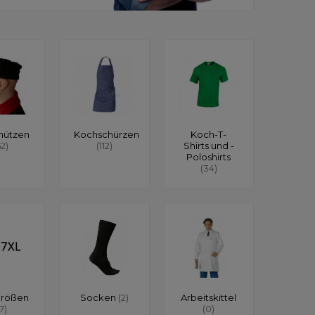
mützen
Kochschürzen
Koch-T-
62)
(112)
Shirts und -
Poloshirts
(34)
größen
Socken
(2)
Arbeitskittel
17)
(0)