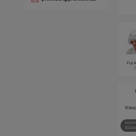
Für 
(
Klei
HERST
EGOc