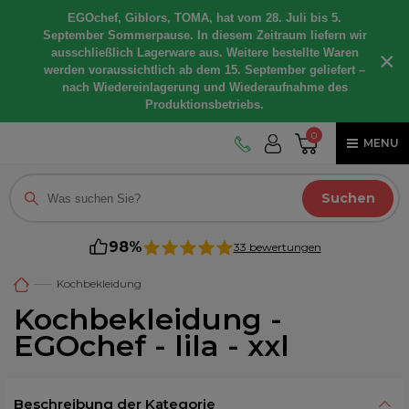
EGOchef, Giblors, TOMA, hat vom 28. Juli bis 5.
September Sommerpause. In diesem Zeitraum liefern wir
ausschließlich Lagerware aus. Weitere bestellte Waren
×
werden voraussichtlich ab dem 15. September geliefert –
nach Wiedereinlagerung und Wiederaufnahme des
Produktionsbetriebs.
0
MENU
Suchen
98%
33 bewertungen
Kochbekleidung
Kochbekleidung -
EGOchef - lila - xxl
Beschreibung der Kategorie