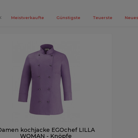
:
Meistverkaufte
Günstigste
Teuerste
Neues
ebnisse 1-1 von 1.
Damen kochjacke EGOchef LILLA
WOMAN - Knöpfe