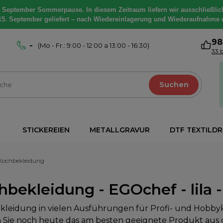
. September Sommerpause. In diesem Zeitraum liefern wir ausschließlic
15. September geliefert – nach Wiedereinlagerung und Wiederaufnahme 
9
-
(Mo - Fr.: 9:00 - 12:00 a 13:00 - 16:30)
33 
Suchen
STICKEREIEN
METALLGRAVUR
DTF TEXTILD
Kochbekleidung
bekleidung - EGOchef - lila -
leidung in vielen Ausführungen für Profi- und Hobby
 Sie noch heute das am besten geeignete Produkt aus