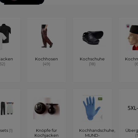
jacken
Kochhosen
Kochschuhe
Koch
132)
(49)
(18)
(
sets
(1)
Knöpfe für
Kochhandschuhe,
Über
Kochjacken
MUND-
(