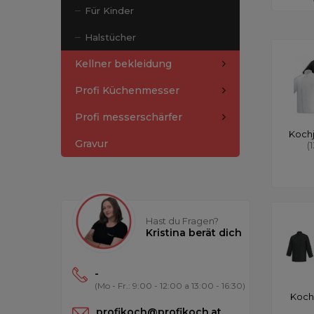
Für Kinder
Halstücher
Kellner bekleidung
Profi Küchenmesser
Profi messerschärfer
Koch
Gravur
(
Hast du Fragen?
Kristina berät dich
-
(Mo - Fr.: 9:00 - 12:00 a 13:00 - 16:30)
Koch
profikoch@profikoch.at