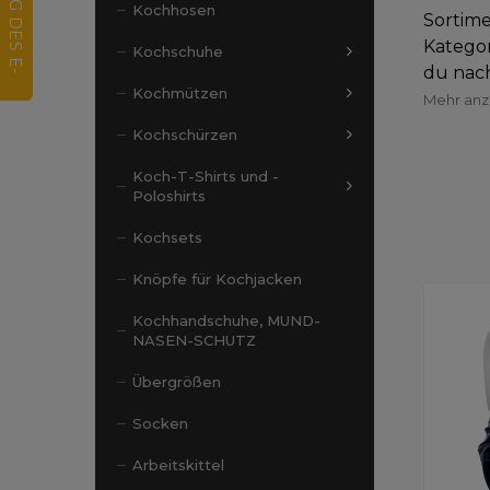
Kochhosen
Sortime
Kategor
Kochschuhe
du nach
Kochmützen
Mehr an
Kochschürzen
Koch-T-Shirts und -
Poloshirts
Kochsets
Knöpfe für Kochjacken
Kochhandschuhe, MUND-
NASEN-SCHUTZ
Übergrößen
Socken
Arbeitskittel