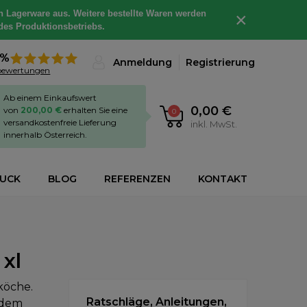
h Lagerware aus. Weitere bestellte Waren werden
×
des Produktionsbetriebs.
8%
Anmeldung
Registrierung
bewertungen
Ab einem Einkaufswert
0,00 €
von
200,00 €
erhalten Sie eine
0
versandkostenfreie Lieferung
inkl. MwSt.
innerhalb Österreich.
RUCK
BLOG
REFERENZEN
KONTAKT
 xl
köche.
Ratschläge, Anleitungen,
 dem