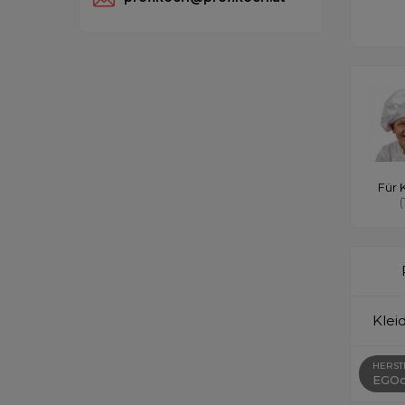
Für 
(
Klei
HERST
EGOc