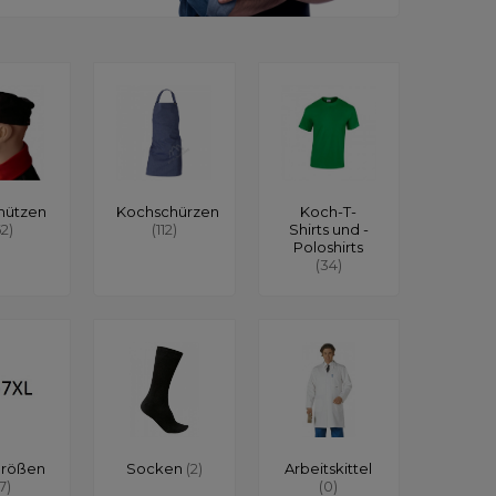
mützen
Kochschürzen
Koch-T-
62)
(112)
Shirts und -
Poloshirts
(34)
größen
Socken
(2)
Arbeitskittel
17)
(0)