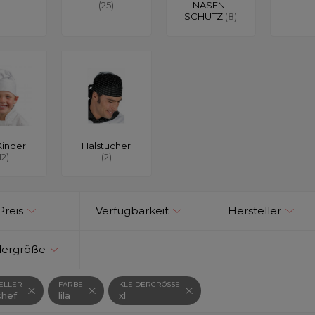
(25)
NASEN-
SCHUTZ
(8)
Kinder
Halstücher
12)
(2)
Preis
Verfügbarkeit
Hersteller
dergröße
ELLER
FARBE
KLEIDERGRÖSSE
hef
lila
xl