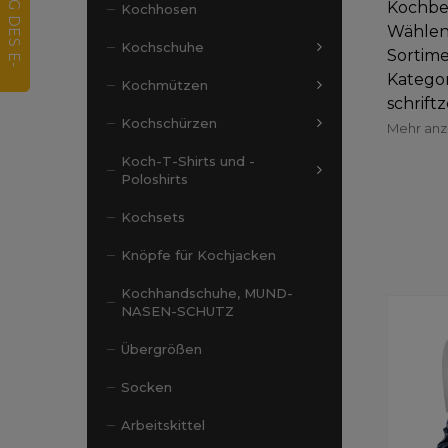
Kochbek
Kochhosen
Wählen
Kochschuhe
Sortime
Katego
Kochmützen
schrift
Kochschürzen
Mehr an
Koch-T-Shirts und -
Poloshirts
Kochsets
Knöpfe für Kochjacken
Kochhandschuhe, MUND-
NASEN-SCHUTZ
Übergrößen
Socken
Arbeitskittel