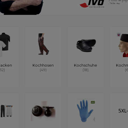
jacken
Kochhosen
Kochschuhe
Koch
132)
(49)
(18)
(