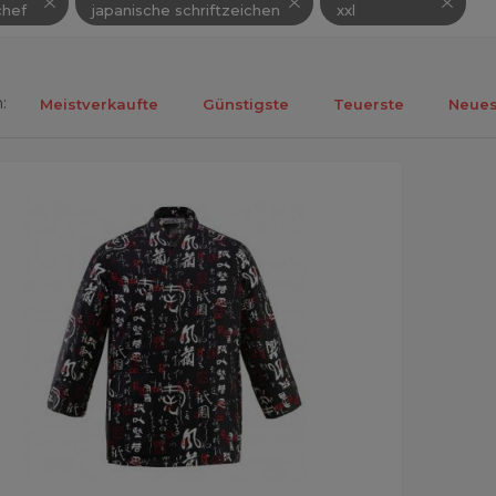
hef
japanische schriftzeichen
xxl
:
Meistverkaufte
Günstigste
Teuerste
Neues
ebnisse 1-1 von 1.