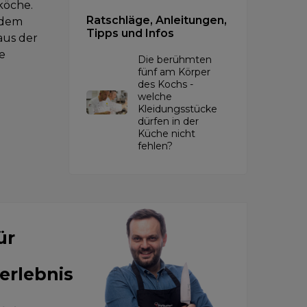
köche.
Ratschläge, Anleitungen,
 dem
Tipps und Infos
aus der
e
Die berühmten
fünf am Körper
des Kochs -
welche
Kleidungsstücke
dürfen in der
Küche nicht
fehlen?
ür
erlebnis