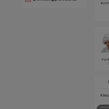
Koch
Für 
(
Klei
HERST