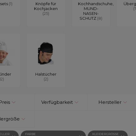
sets
(1)
Knöpfe für
Kochhandschuhe,
Über
Kochjacken
MUND-
(
(25)
NASEN-
SCHUTZ
(8)
Kinder
Halstücher
12)
(2)
Preis
Verfügbarkeit
Hersteller
dergröße
ELLER
FARBE
KLEIDERGRÖSSE