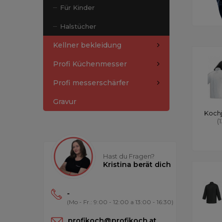
Für Kinder
Halstücher
Kellner bekleidung
Profi Küchenmesser
Profi messerschärfer
Gravur
Koch
(
Hast du Fragen?
Kristina berät dich
-
(Mo - Fr.: 9:00 - 12:00 a 13:00 - 16:30)
profikoch@profikoch.at