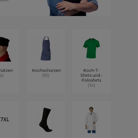
mützen
Kochschürzen
Koch-T-
62)
(112)
Shirts und -
Poloshirts
(34)