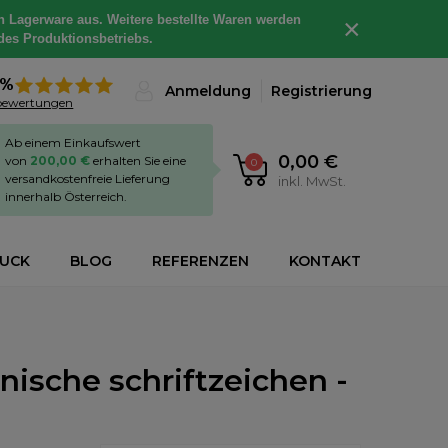
h Lagerware aus. Weitere bestellte Waren werden
×
des Produktionsbetriebs.
8%
Anmeldung
Registrierung
bewertungen
Ab einem Einkaufswert
0,00 €
von
200,00 €
erhalten Sie eine
0
versandkostenfreie Lieferung
inkl. MwSt.
innerhalb Österreich.
RUCK
BLOG
REFERENZEN
KONTAKT
ische schriftzeichen -