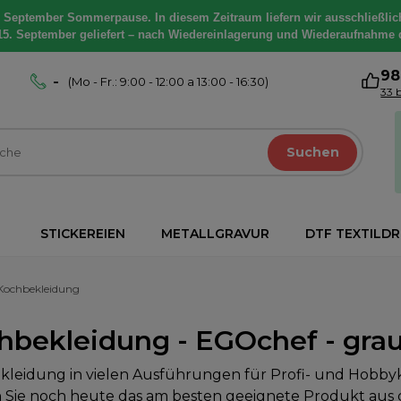
. September Sommerpause. In diesem Zeitraum liefern wir ausschließlic
15. September geliefert – nach Wiedereinlagerung und Wiederaufnahme 
9
-
(Mo - Fr.: 9:00 - 12:00 a 13:00 - 16:30)
33 
Suchen
STICKEREIEN
METALLGRAVUR
DTF TEXTILD
Kochbekleidung
hbekleidung - EGOchef - grau
leidung in vielen Ausführungen für Profi- und Hobby
 Sie noch heute das am besten geeignete Produkt aus