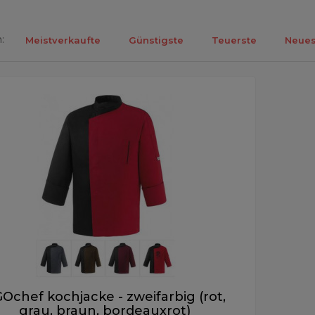
:
Meistverkaufte
Günstigste
Teuerste
Neues
ebnisse 1-1 von 1.
Ochef kochjacke - zweifarbig (rot,
grau, braun, bordeauxrot)