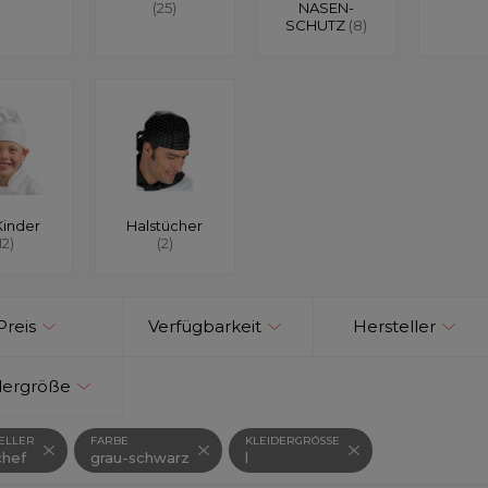
(25)
NASEN-
SCHUTZ
(8)
Kinder
Halstücher
12)
(2)
Preis
Verfügbarkeit
Hersteller
dergröße
ELLER
FARBE
KLEIDERGRÖSSE
hef
grau-schwarz
l