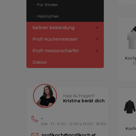
Für Kinder
Halstücher
Kellner bekleidung
Profi Küchenmesser
Profi messerschärfer
Koch
Gravur
(
Hast du Fragen?
Kristina berät dich
-
(Mo - Fr.: 9:00 - 12:00 a 13:00 - 16:30)
Koch
profikoch@profikoch.at