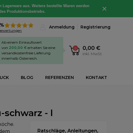
h Lagerware aus. Weitere bestellte Waren werden
×
des Produktionsbetriebs.
8%
Anmeldung
Registrierung
bewertungen
Ab einem Einkaufswert
0,00 €
von
200,00 €
erhalten Sie eine
0
versandkostenfreie Lieferung
inkl. MwSt.
innerhalb Österreich.
RUCK
BLOG
REFERENZEN
KONTAKT
-schwarz - l
köche.
Ratschläge, Anleitungen,
 dem