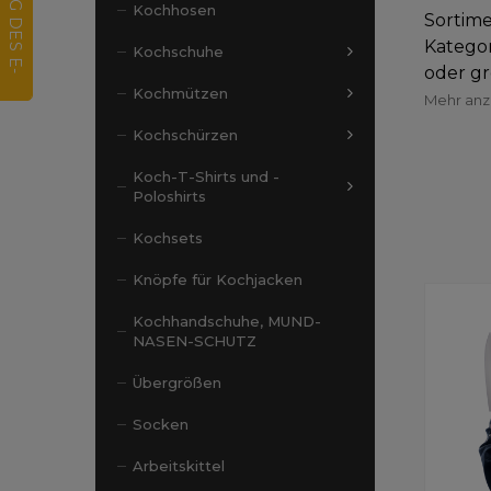
Kochhosen
Sortime
Kategor
Kochschuhe
oder gr
Kochmützen
Mehr an
Kochschürzen
Koch-T-Shirts und -
Poloshirts
Kochsets
Knöpfe für Kochjacken
Kochhandschuhe, MUND-
NASEN-SCHUTZ
Übergrößen
Socken
Arbeitskittel