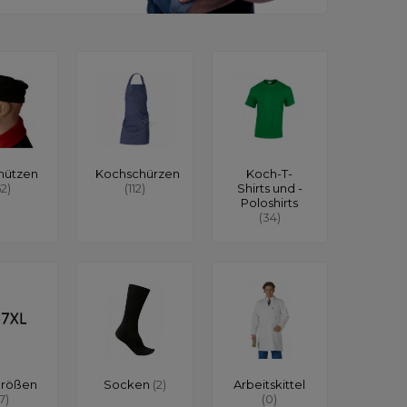
mützen
Kochschürzen
Koch-T-
62)
(112)
Shirts und -
Poloshirts
(34)
größen
Socken
(2)
Arbeitskittel
17)
(0)