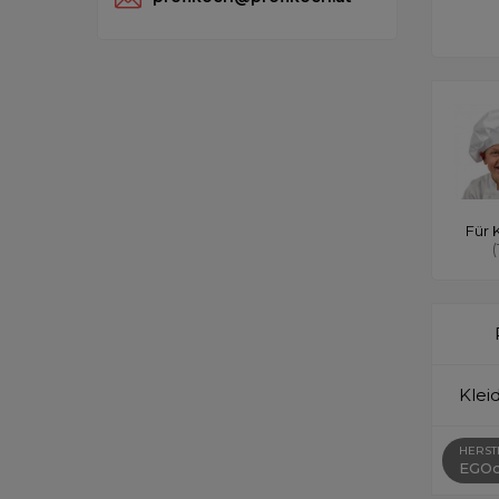
Für 
(
Klei
HERST
EGOc