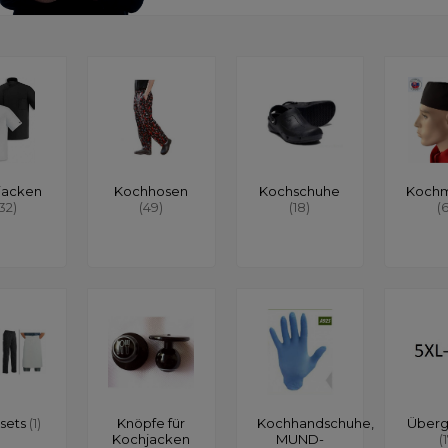
jacken
Kochhosen
Kochschuhe
Koch
132)
(49)
(18)
(
sets
(1)
Knöpfe für
Kochhandschuhe,
Über
Kochjacken
MUND-
(