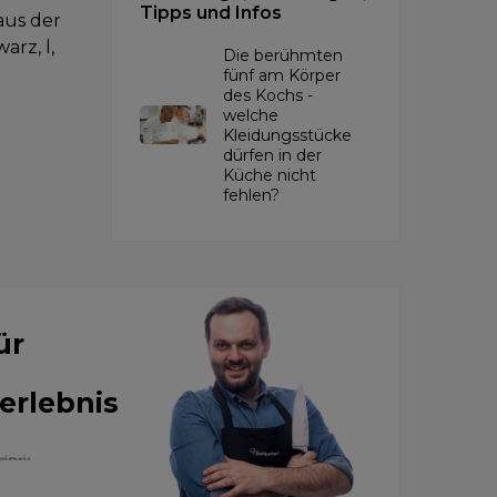
Tipps und Infos
aus der
rz, l,
Die berühmten
fünf am Körper
des Kochs -
welche
Kleidungsstücke
dürfen in der
Küche nicht
fehlen?
ür
erlebnis