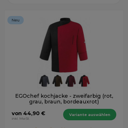
Neu
EGOchef kochjacke - zweifarbig (rot,
grau, braun, bordeauxrot)
von 44,90 €
Variante auswählen
inkl. MwSt.