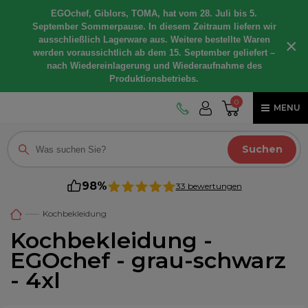
EGOchef, Giblors, TOMA, hat vom 28. Juli bis 5.
September Sommerpause. In diesem Zeitraum liefern wir
ausschließlich Lagerware aus. Weitere bestellte Waren
×
werden voraussichtlich ab dem 15. September geliefert –
nach Wiedereinlagerung und Wiederaufnahme des
Produktionsbetriebs.
0
MENU
Suchen
98%
33 bewertungen
Kochbekleidung
Kochbekleidung -
EGOchef - grau-schwarz
- 4xl