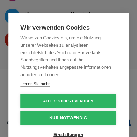
Wir schreiben über die Neuigkeiten
auf
Twitter
Wir verwenden Cookies
Wir präsentieren Ihre produkte
Wir setzen Cookies ein, um die Nutzung
auf
Youtube
unserer Webseiten zu analysieren,
einschließlich des Such und Surfverlaufs,
Suchbegriffen und Ihnen auf Ihr
Nutzungsverhalten angepasste Informationen
anbieten zu können.
Profikuchar.sk
Profikuchař.cz
Lernen Sie mehr
Profiszakacs.hu
ALLE COOKIES ERLAUBEN
NUR NOTWENDIG
Einstellungen