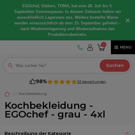
EGOchef, Giblors, TOMA, hat vom 28. Juli bis 5.
September Sommerpause. In diesem Zeitraum liefern wir
ausschließlich Lagerware aus. Weitere bestellte Waren
×
werden voraussichtlich ab dem 15. September geliefert –
nach Wiedereinlagerung und Wiederaufnahme des
Produktionsbetriebs.
0
MENU
Suchen
98%
33 bewertungen
Kochbekleidung
Kochbekleidung -
EGOchef - grau - 4xl
Beschreibung der Kategorie