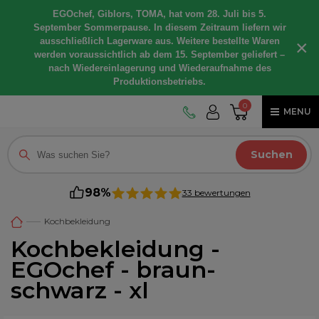
EGOchef, Giblors, TOMA, hat vom 28. Juli bis 5.
September Sommerpause. In diesem Zeitraum liefern wir
ausschließlich Lagerware aus. Weitere bestellte Waren
×
werden voraussichtlich ab dem 15. September geliefert –
nach Wiedereinlagerung und Wiederaufnahme des
Produktionsbetriebs.
0
MENU
Suchen
98%
33 bewertungen
Kochbekleidung
Kochbekleidung -
EGOchef - braun-
schwarz - xl