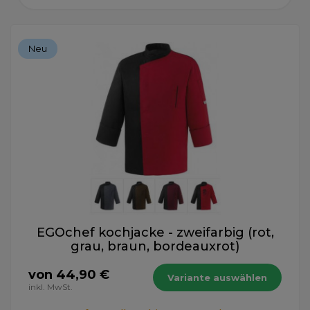
Neu
EGOchef kochjacke - zweifarbig (rot,
grau, braun, bordeauxrot)
von 44,90 €
Variante auswählen
inkl. MwSt.