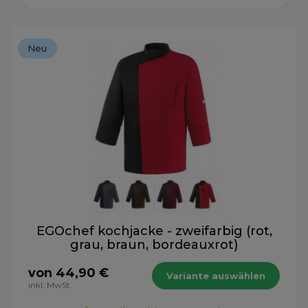
Neu
EGOchef kochjacke - zweifarbig (rot,
grau, braun, bordeauxrot)
von 44,90 €
Variante auswählen
inkl. MwSt.