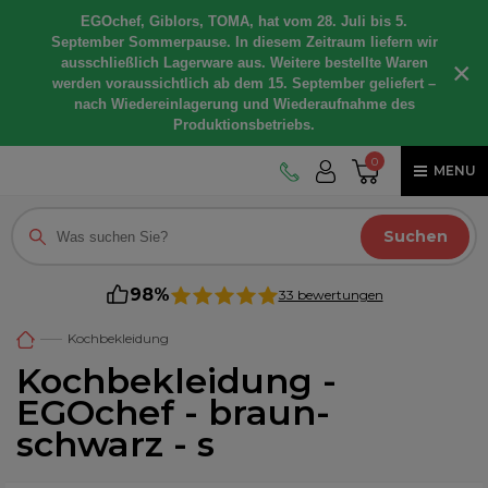
EGOchef, Giblors, TOMA, hat vom 28. Juli bis 5.
September Sommerpause. In diesem Zeitraum liefern wir
ausschließlich Lagerware aus. Weitere bestellte Waren
×
werden voraussichtlich ab dem 15. September geliefert –
nach Wiedereinlagerung und Wiederaufnahme des
Produktionsbetriebs.
0
MENU
Suchen
98%
33 bewertungen
Kochbekleidung
Kochbekleidung -
EGOchef - braun-
schwarz - s