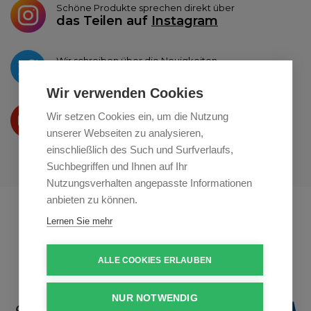
Schöne Produkte sprechen direkt über
das Teilen auf
Instagram
Wir schreiben über die Neuigkeiten
auf
Twitter
Wir verwenden Cookies
Wir präsentieren Ihre produkte
Wir setzen Cookies ein, um die Nutzung
auf
Youtube
unserer Webseiten zu analysieren,
einschließlich des Such und Surfverlaufs,
Suchbegriffen und Ihnen auf Ihr
Nutzungsverhalten angepasste Informationen
anbieten zu können.
Profikuchar.sk
Profikuchař.cz
Lernen Sie mehr
Profiszakacs.hu
ALLE COOKIES ERLAUBEN
NUR NOTWENDIG