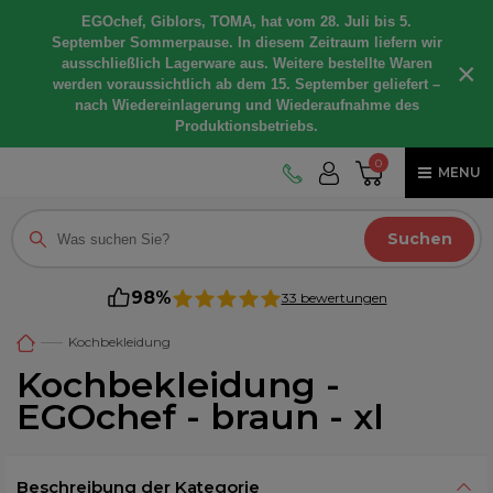
EGOchef, Giblors, TOMA, hat vom 28. Juli bis 5.
September Sommerpause. In diesem Zeitraum liefern wir
ausschließlich Lagerware aus. Weitere bestellte Waren
×
werden voraussichtlich ab dem 15. September geliefert –
nach Wiedereinlagerung und Wiederaufnahme des
Produktionsbetriebs.
0
MENU
Suchen
98%
33 bewertungen
Kochbekleidung
Kochbekleidung -
EGOchef - braun - xl
Beschreibung der Kategorie