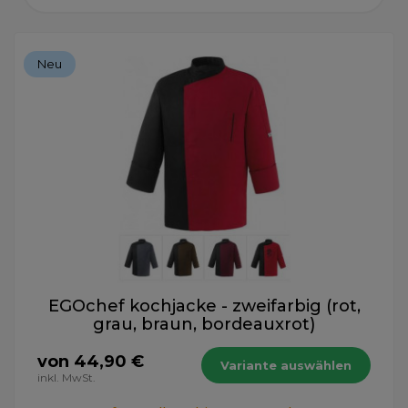
Neu
EGOchef kochjacke - zweifarbig (rot,
grau, braun, bordeauxrot)
von 44,90 €
Variante auswählen
inkl. MwSt.