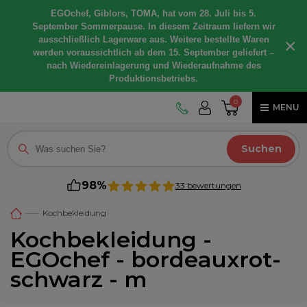
EGOchef, Giblors, TOMA, hat vom 28. Juli bis 5.
September Sommerpause. In diesem Zeitraum liefern wir
ausschließlich Lagerware aus. Weitere bestellte Waren
×
werden voraussichtlich ab dem 15. September geliefert –
nach Wiedereinlagerung und Wiederaufnahme des
Produktionsbetriebs.
0
MENU
Suchen
98%
33 bewertungen
Kochbekleidung
Kochbekleidung -
EGOchef - bordeauxrot-
schwarz - m