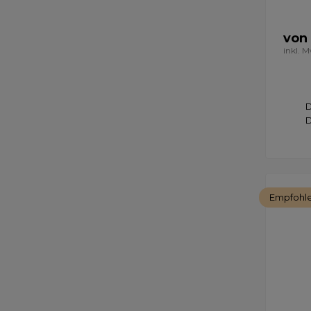
von 
inkl. 
D
D
Empfohl