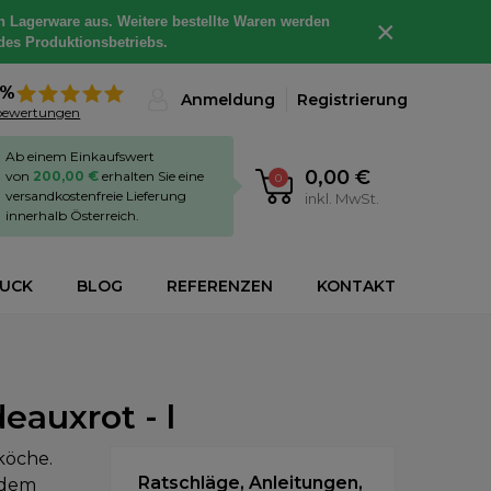
h Lagerware aus. Weitere bestellte Waren werden
×
des Produktionsbetriebs.
8%
Anmeldung
Registrierung
bewertungen
Ab einem Einkaufswert
0,00 €
von
200,00 €
erhalten Sie eine
0
versandkostenfreie Lieferung
inkl. MwSt.
innerhalb Österreich.
RUCK
BLOG
REFERENZEN
KONTAKT
eauxrot - l
köche.
Ratschläge, Anleitungen,
 dem