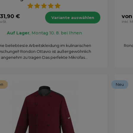
31,90 €
von
Variante auswählen
MwSt.
inkl. 
Auf Lager
, Montag 10. 8. bei Ihnen
ie beliebteste Arbeitskleidung im kulinarischen
Rond
schungel! Rondon Ottavio ist außergewöhnlich
angenehm zu tragen Das perfekte Mikrofas...
en
Neu