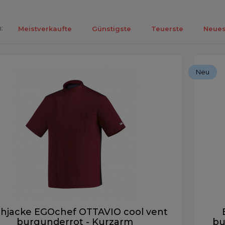
:
Meistverkaufte
Günstigste
Teuerste
Neues
ebnisse 1-6 von 6.
Neu
hjacke EGOchef OTTAVIO cool vent
burgunderrot - Kurzarm
bu