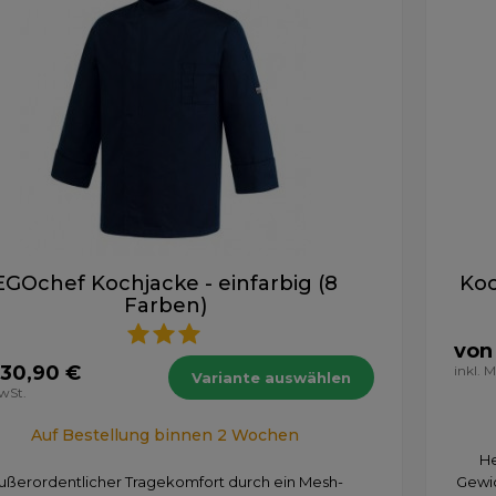
EGOchef Kochjacke - einfarbig (8
Koc
Farben)
von
 30,90 €
inkl. 
Variante auswählen
MwSt.
Auf Bestellung binnen 2 Wochen
He
ußerordentlicher Tragekomfort durch ein Mesh-
Gewic