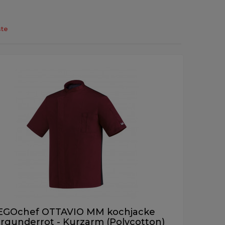
te
EGOchef OTTAVIO MM kochjacke
rgunderrot - Kurzarm (Polycotton)