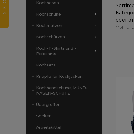
Kochhosen
Sortime
Kategor
Kochschuhe
oder gr
Kochmützen
Mehr an
Kochschürzen
Koch-T-Shirts und -
Poloshirts
Kochsets
Knöpfe für Kochjacken
Kochhandschuhe, MUND-
NASEN-SCHUTZ
Übergrößen
Socken
Arbeitskittel