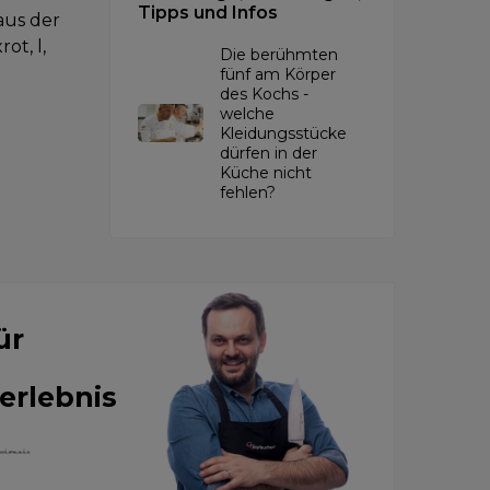
Tipps und Infos
aus der
t, l,
Die berühmten
fünf am Körper
des Kochs -
welche
Kleidungsstücke
dürfen in der
Küche nicht
fehlen?
ür
erlebnis