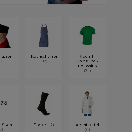
mützen
Kochschürzen
Koch-T-
62)
(112)
Shirts und -
Poloshirts
(34)
größen
Socken
(2)
Arbeitskittel
17)
(0)