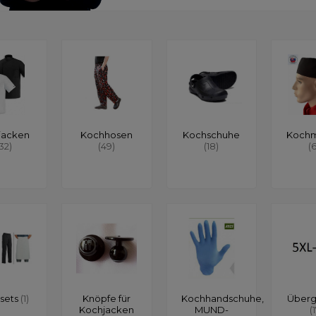
jacken
Kochhosen
Kochschuhe
Koch
132)
(49)
(18)
(
sets
(1)
Knöpfe für
Kochhandschuhe,
Über
Kochjacken
MUND-
(