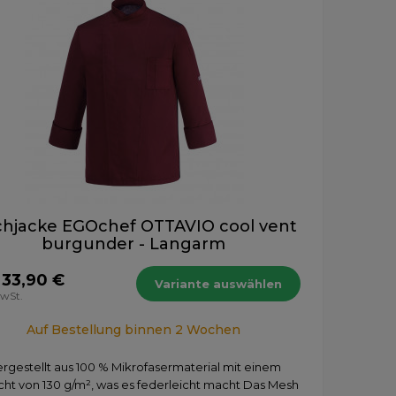
hjacke EGOchef OTTAVIO cool vent
burgunder - Langarm
 33,90 €
Variante auswählen
MwSt.
Auf Bestellung binnen 2 Wochen
rgestellt aus 100 % Mikrofasermaterial mit einem
ht von 130 g/m², was es federleicht macht Das Mesh