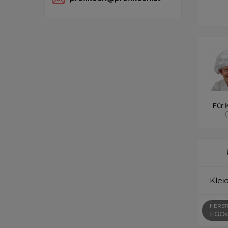
Für 
(
Klei
HERST
EGOc