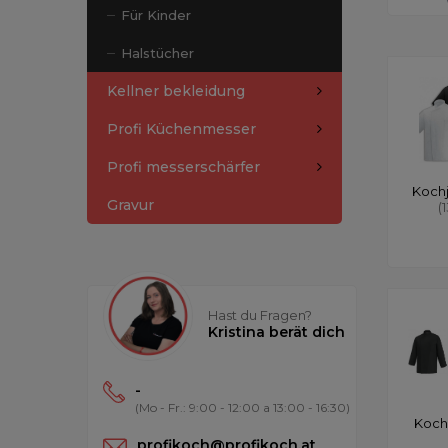
Für Kinder
Halstücher
Kellner bekleidung
Profi Küchenmesser
Profi messerschärfer
Koch
Gravur
(
Hast du Fragen?
Kristina berät dich
-
(Mo - Fr.: 9:00 - 12:00 a 13:00 - 16:30)
Koch
profikoch@profikoch.at