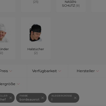
(25)
NASEN-
SCHUTZ
(8)
Kinder
Halstücher
12)
(2)
Preis
Verfügbarkeit
Hersteller
dergröße
ELLER
FARBE
KLEIDERGRÖSSE
hef
bordeauxrot
l