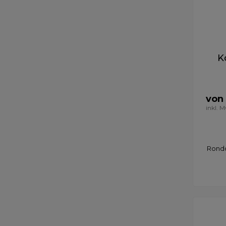
K
von 
inkl. 
Rondo