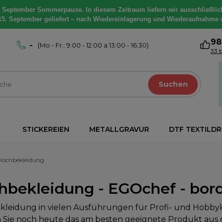
. September Sommerpause. In diesem Zeitraum liefern wir ausschließlic
15. September geliefert – nach Wiedereinlagerung und Wiederaufnahme 
9
-
(Mo - Fr.: 9:00 - 12:00 a 13:00 - 16:30)
33 
Suchen
STICKEREIEN
METALLGRAVUR
DTF TEXTILD
Kochbekleidung
hbekleidung - EGOchef - bord
leidung in vielen Ausführungen für Profi- und Hobby
 Sie noch heute das am besten geeignete Produkt aus