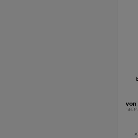
von
inkl. 
A