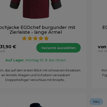
ochjacke EGOchef burgunder mit
E
Zierleiste - lange Ärmel
31,90 €
von
Variante auswählen
MwSt.
inkl. 
Auf Lager
, Montag 10. 8. bei Ihnen
n, das auf den ersten Blick mit schwarzen Einsätzen
Ron
an Ärmeln, Kragen und Schultern verzaubert
Fig
Doppelreihiger Verschluss mit Knöpfe...
Neu