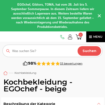
EGOchef, Giblors, TOMA, hat vom 28. Juli bis 5.
September Sommerpause. In diesem Zeitraum liefern wir
ausschließlich Lagerware aus. Weitere bestellte Waren
×
werden voraussichtlich ab dem 15. September geliefert –
nach Wiedereinlagerung und Wiederaufnahme des
Produktionsbetriebs.
0
MENU
Suchen
98%
33 bewertungen
Kochbekleidung
Kochbekleidung -
EGOchef - beige
Beschreibung der Kategorie