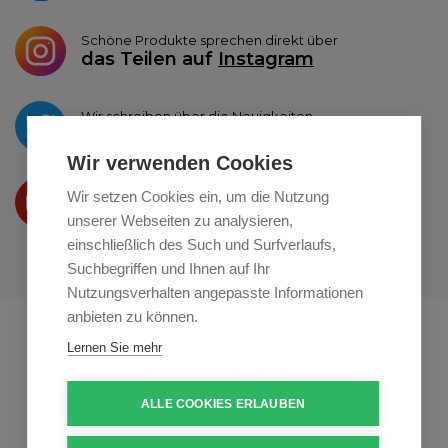
Schöne Produkte sprechen direkt über
das Teilen auf
Instagram
Wir schreiben über die Neuigkeiten
auf
Twitter
Wir verwenden Cookies
Wir präsentieren Ihre produkte
Wir setzen Cookies ein, um die Nutzung
auf
Youtube
unserer Webseiten zu analysieren,
einschließlich des Such und Surfverlaufs,
Suchbegriffen und Ihnen auf Ihr
Nutzungsverhalten angepasste Informationen
anbieten zu können.
Profikuchar.sk
Profikuchař.cz
Lernen Sie mehr
Profiszakacs.hu
ALLE COOKIES ERLAUBEN