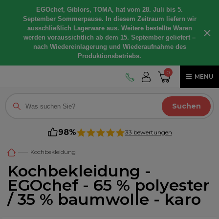
EGOchef, Giblors, TOMA, hat vom 28. Juli bis 5.
September Sommerpause. In diesem Zeitraum liefern wir
ausschließlich Lagerware aus. Weitere bestellte Waren
×
werden voraussichtlich ab dem 15. September geliefert –
nach Wiedereinlagerung und Wiederaufnahme des
Produktionsbetriebs.
0
MENU
Suchen
98%
33 bewertungen
Kochbekleidung
Kochbekleidung -
EGOchef - 65 % polyester
/ 35 % baumwolle - karo