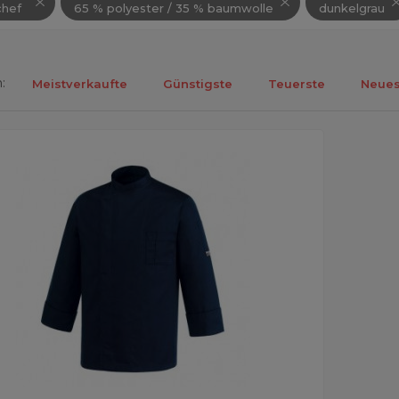
hef
65 % polyester / 35 % baumwolle
dunkelgrau
:
Meistverkaufte
Günstigste
Teuerste
Neues
ebnisse 1-1 von 1.