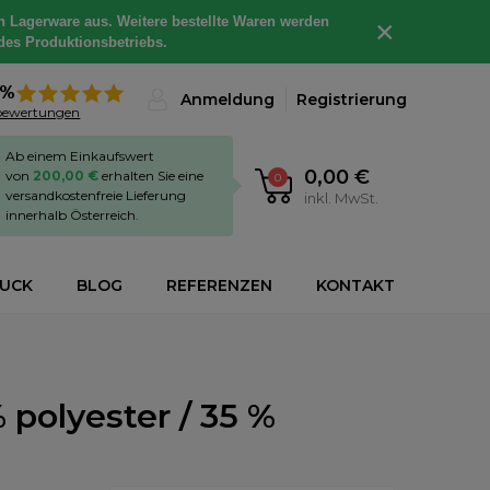
h Lagerware aus. Weitere bestellte Waren werden
×
des Produktionsbetriebs.
8%
Anmeldung
Registrierung
bewertungen
Ab einem Einkaufswert
0,00 €
von
200,00 €
erhalten Sie eine
0
versandkostenfreie Lieferung
inkl. MwSt.
innerhalb Österreich.
RUCK
BLOG
REFERENZEN
KONTAKT
polyester / 35 %