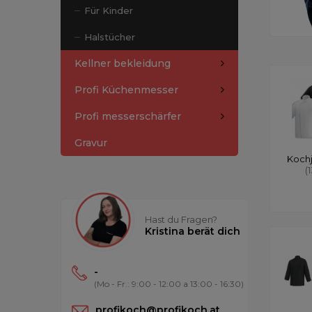
Für Kinder
Halstücher
Kellner bekleidung
Profi Küchenmesser
Profi messerschärfer
Gravur
Koch
(
Hast du Fragen?
Kristina berät dich
-
(Mo - Fr.: 9:00 - 12:00 a 13:00 - 16:30)
profikoch@profikoch.at