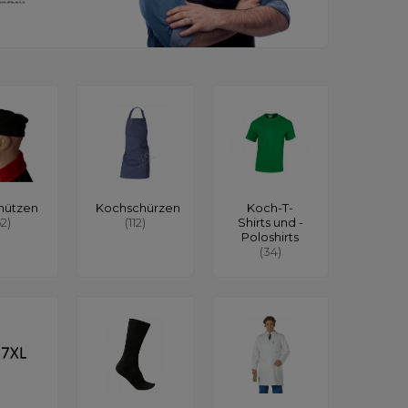
mützen
Kochschürzen
Koch-T-
62)
(112)
Shirts und -
Poloshirts
(34)