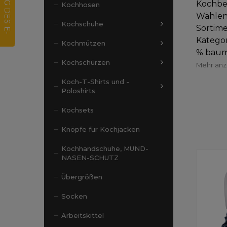
Kochbek
Kochhosen
Wählen
Kochschuhe
Sortime
Kategor
Kochmützen
% baumw
Kochschürzen
Mehr an
Koch-T-Shirts und -
Poloshirts
Kochsets
Knöpfe für Kochjacken
Kochhandschuhe, MUND-
NASEN-SCHUTZ
Übergrößen
Socken
Arbeitskittel