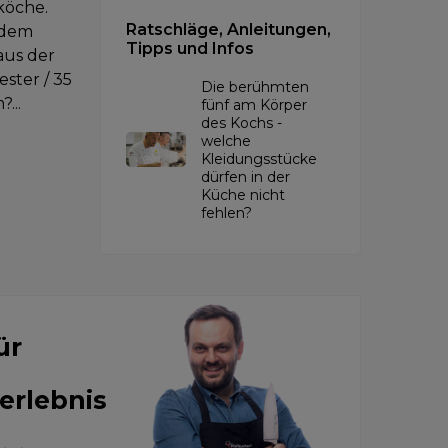
köche.
Ratschläge, Anleitungen,
 dem
Tipps und Infos
aus der
ster / 35
Die berühmten
...
fünf am Körper
des Kochs -
welche
Kleidungsstücke
dürfen in der
Küche nicht
fehlen?
ür
erlebnis