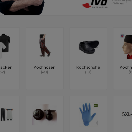
jacken
Kochhosen
Kochschuhe
Koch
132)
(49)
(18)
(