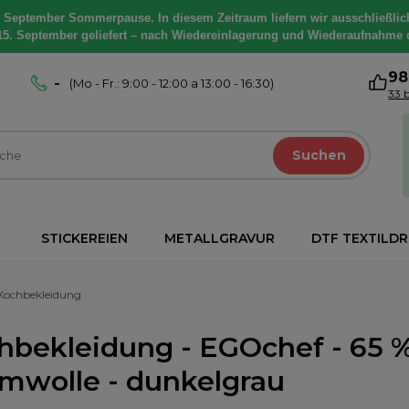
. September Sommerpause. In diesem Zeitraum liefern wir ausschließlic
15. September geliefert – nach Wiedereinlagerung und Wiederaufnahme 
9
-
(Mo - Fr.: 9:00 - 12:00 a 13:00 - 16:30)
33 
Suchen
STICKEREIEN
METALLGRAVUR
DTF TEXTILD
Kochbekleidung
hbekleidung - EGOchef - 65 % 
mwolle - dunkelgrau