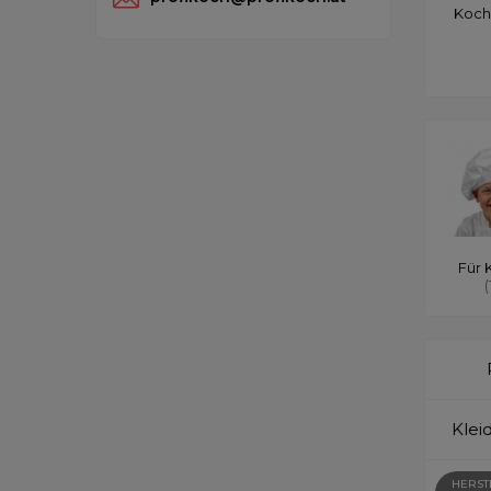
Koch
Für 
(
Klei
HERST