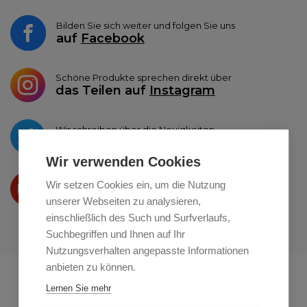
Bilden Sie sich weiter und folgen Sie uns
auf
Facebook
Schöne Produkte sprechen direkt über
das Teilen auf
Instagram
Wir schreiben über die Neuigkeiten
auf
Twitter
Wir verwenden Cookies
Wir präsentieren Ihre produkte
Wir setzen Cookies ein, um die Nutzung
auf
Youtube
unserer Webseiten zu analysieren,
einschließlich des Such und Surfverlaufs,
Suchbegriffen und Ihnen auf Ihr
Nutzungsverhalten angepasste Informationen
anbieten zu können.
Profikuchar.sk
Profikuchař.cz
Lernen Sie mehr
Profiszakacs.hu