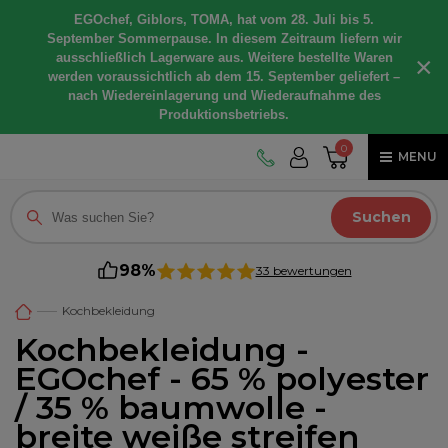
EGOchef, Giblors, TOMA, hat vom 28. Juli bis 5.
September Sommerpause. In diesem Zeitraum liefern wir
ausschließlich Lagerware aus. Weitere bestellte Waren
×
werden voraussichtlich ab dem 15. September geliefert –
nach Wiedereinlagerung und Wiederaufnahme des
Produktionsbetriebs.
0
MENU
Suchen
98%
33 bewertungen
Kochbekleidung
Kochbekleidung -
EGOchef - 65 % polyester
/ 35 % baumwolle -
breite weiße streifen