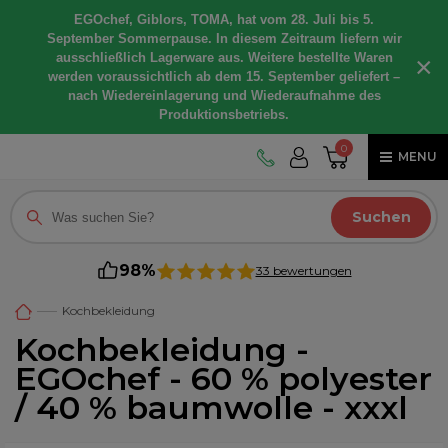
EGOchef, Giblors, TOMA, hat vom 28. Juli bis 5.
September Sommerpause. In diesem Zeitraum liefern wir
ausschließlich Lagerware aus. Weitere bestellte Waren
×
werden voraussichtlich ab dem 15. September geliefert –
nach Wiedereinlagerung und Wiederaufnahme des
Produktionsbetriebs.
0
MENU
Suchen
98%
33 bewertungen
Kochbekleidung
Kochbekleidung -
EGOchef - 60 % polyester
/ 40 % baumwolle - xxxl