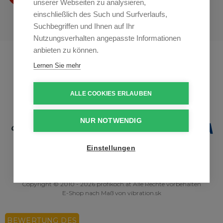
unserer Webseiten zu analysieren,
einschließlich des Such und Surfverlaufs,
Suchbegriffen und Ihnen auf Ihr
Nutzungsverhalten angepasste Informationen
anbieten zu können.
Profikuchar.sk
Profikuchař.cz
Lernen Sie mehr
Profiszakacs.hu
ALLE COOKIES ERLAUBEN
NUR NOTWENDIG
Einstellungen
Copyright © 2010 - 2026 profikoch.at Alle Rechte vorbehalten
E-Shop nach Maß
von
vibration.sk
BEWERTUNG DES