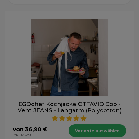
EGOchef Kochjacke OTTAVIO Cool-
Vent JEANS - Langarm (Polycotton)
von 36,90 €
Variante auswählen
inkl. MwSt.