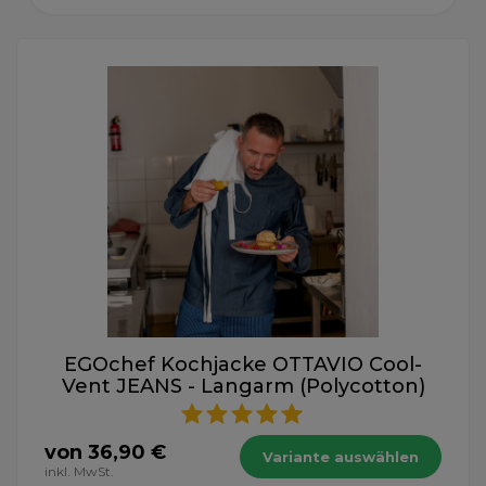
EGOchef Kochjacke OTTAVIO Cool-
Vent JEANS - Langarm (Polycotton)
von 36,90 €
Variante auswählen
inkl. MwSt.