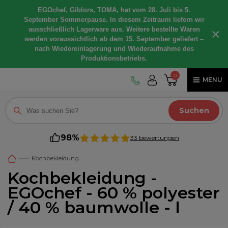
EGOchef, Giblors, TOMA, hat vom 28. Juli bis 5.
September Sommerpause. In diesem Zeitraum liefern wir
ausschließlich Lagerware aus. Weitere bestellte Waren
×
werden voraussichtlich ab dem 15. September geliefert –
nach Wiedereinlagerung und Wiederaufnahme des
Produktionsbetriebs.
0
MENU
Suchen
98%
33 bewertungen
Kochbekleidung
Kochbekleidung -
EGOchef - 60 % polyester
/ 40 % baumwolle - l