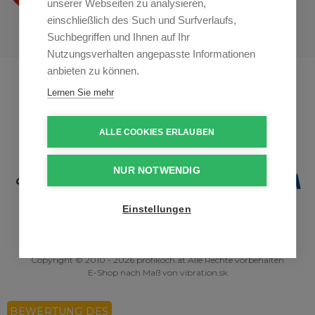
unserer Webseiten zu analysieren,
einschließlich des Such und Surfverlaufs,
Suchbegriffen und Ihnen auf Ihr
Nutzungsverhalten angepasste Informationen
anbieten zu können.
Profikuchar.sk
Profikuchař.cz
Lernen Sie mehr
Profiszakacs.hu
ALLE COOKIES ERLAUBEN
NUR NOTWENDIG
Einstellungen
Copyright © 2010 - 2026 profikoch.at Alle Rechte vorbehalten
E-Shop nach Maß
von
vibration.sk
BEWERTUNG DES