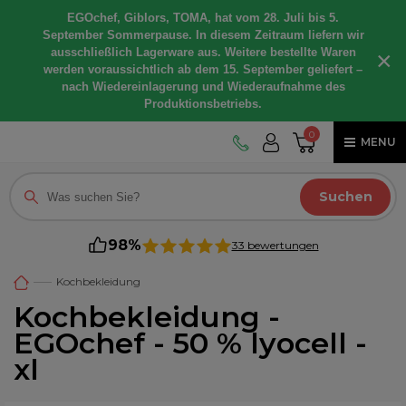
EGOchef, Giblors, TOMA, hat vom 28. Juli bis 5.
September Sommerpause. In diesem Zeitraum liefern wir
ausschließlich Lagerware aus. Weitere bestellte Waren
×
werden voraussichtlich ab dem 15. September geliefert –
nach Wiedereinlagerung und Wiederaufnahme des
Produktionsbetriebs.
0
MENU
Suchen
98%
33 bewertungen
Kochbekleidung
Kochbekleidung -
EGOchef - 50 % lyocell -
xl