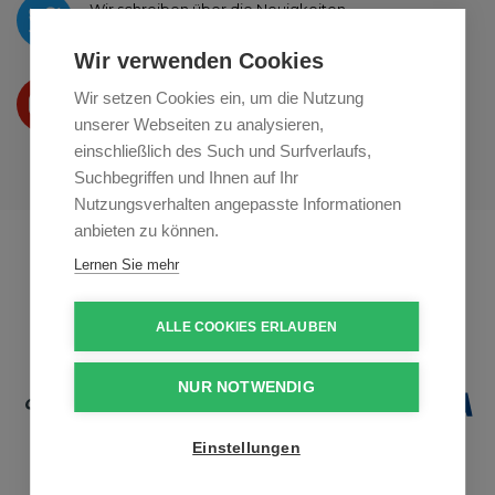
Wir schreiben über die Neuigkeiten
auf
Twitter
Wir verwenden Cookies
Wir präsentieren Ihre produkte
Wir setzen Cookies ein, um die Nutzung
auf
Youtube
unserer Webseiten zu analysieren,
einschließlich des Such und Surfverlaufs,
Suchbegriffen und Ihnen auf Ihr
Nutzungsverhalten angepasste Informationen
anbieten zu können.
Profikuchar.sk
Profikuchař.cz
Lernen Sie mehr
Profiszakacs.hu
ALLE COOKIES ERLAUBEN
NUR NOTWENDIG
Einstellungen