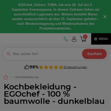
EGOchef, Giblors, TOMA, hat vom 28. Juli bis 5.
September Sommerpause. In diesem Zeitraum liefern wir
ausschließlich Lagerware aus. Weitere bestellte Waren
×
werden voraussichtlich ab dem 15. September geliefert –
nach Wiedereinlagerung und Wiederaufnahme des
Produktionsbetriebs.
0
MENU
Suchen
98%
33 bewertungen
Kochbekleidung
Kochbekleidung -
EGOchef - 100 %
baumwolle - dunkelblau