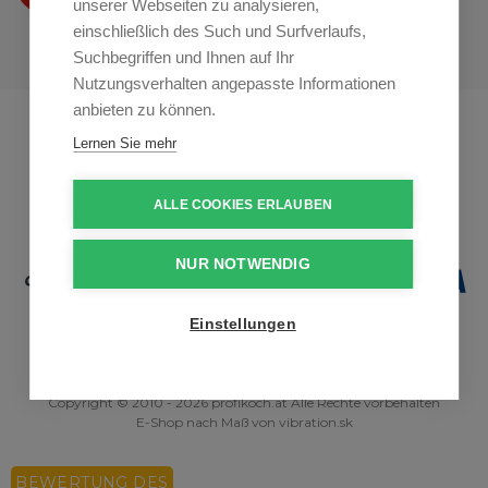
unserer Webseiten zu analysieren,
einschließlich des Such und Surfverlaufs,
Suchbegriffen und Ihnen auf Ihr
Nutzungsverhalten angepasste Informationen
anbieten zu können.
Profikuchar.sk
Profikuchař.cz
Lernen Sie mehr
Profiszakacs.hu
ALLE COOKIES ERLAUBEN
NUR NOTWENDIG
Einstellungen
Copyright © 2010 - 2026 profikoch.at Alle Rechte vorbehalten
E-Shop nach Maß
von
vibration.sk
BEWERTUNG DES