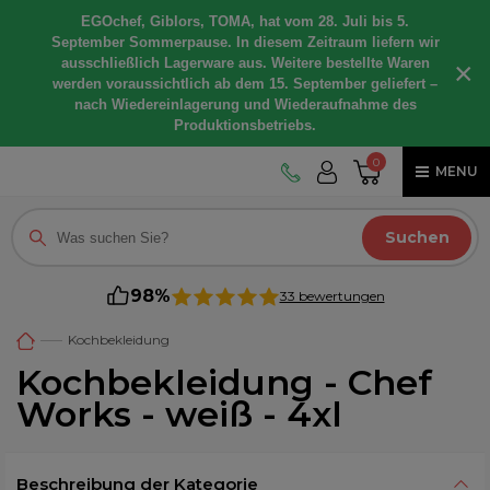
EGOchef, Giblors, TOMA, hat vom 28. Juli bis 5.
September Sommerpause. In diesem Zeitraum liefern wir
ausschließlich Lagerware aus. Weitere bestellte Waren
×
werden voraussichtlich ab dem 15. September geliefert –
nach Wiedereinlagerung und Wiederaufnahme des
Produktionsbetriebs.
0
MENU
Suchen
98%
33 bewertungen
Kochbekleidung
Kochbekleidung - Chef
Works - weiß - 4xl
Beschreibung der Kategorie