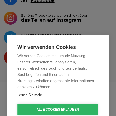
auf
Facebook
Schöne Produkte sprechen direkt über
das Teilen auf
Instagram
Wir schreiben über die Neuigkeiten
auf
Twitter
Wir verwenden Cookies
Wir präsentieren Ihre produkte
Wir setzen Cookies ein, um die Nutzung
auf
Youtube
unserer Webseiten zu analysieren,
einschließlich des Such und Surfverlaufs,
Suchbegriffen und Ihnen auf Ihr
Nutzungsverhalten angepasste Informationen
anbieten zu können.
Profikuchar.sk
Profikuchař.cz
Lernen Sie mehr
Profiszakacs.hu
ALLE COOKIES ERLAUBEN