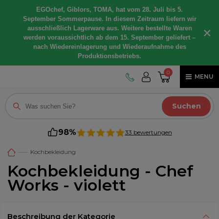
EGOchef, Giblors, TOMA, hat vom 28. Juli bis 5.
September Sommerpause. In diesem Zeitraum liefern wir
ausschließlich Lagerware aus. Weitere bestellte Waren
×
werden voraussichtlich ab dem 15. September geliefert –
nach Wiedereinlagerung und Wiederaufnahme des
Produktionsbetriebs.
0
MENU
Suchen
98%
33 bewertungen
Kochbekleidung
Kochbekleidung - Chef
Works - violett
Beschreibung der Kategorie