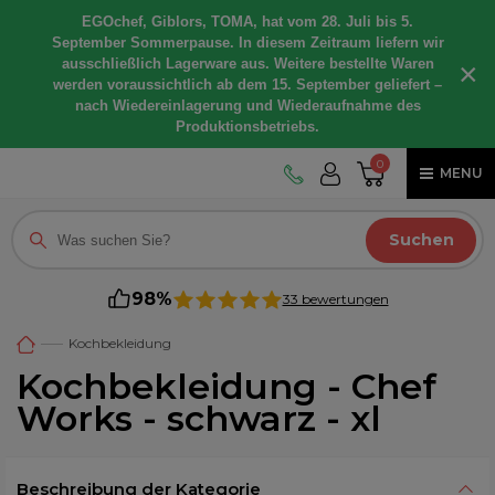
EGOchef, Giblors, TOMA, hat vom 28. Juli bis 5.
September Sommerpause. In diesem Zeitraum liefern wir
ausschließlich Lagerware aus. Weitere bestellte Waren
×
werden voraussichtlich ab dem 15. September geliefert –
nach Wiedereinlagerung und Wiederaufnahme des
Produktionsbetriebs.
0
MENU
Suchen
98%
33 bewertungen
Kochbekleidung
Kochbekleidung - Chef
Works - schwarz - xl
Beschreibung der Kategorie