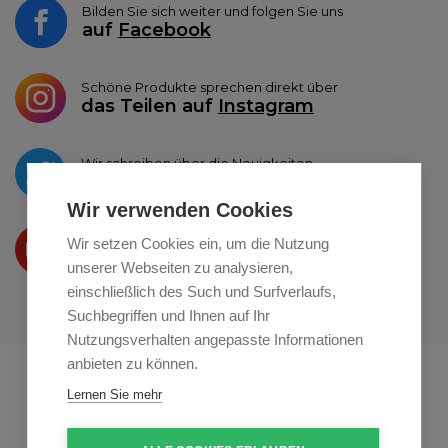
Bilden Sie sich weiter und folgen Sie uns
auf
Facebook
Schöne Produkte sprechen direkt über
das Teilen auf
Instagram
Wir schreiben über die Neuigkeiten
auf
Twitter
Wir verwenden Cookies
Wir präsentieren Ihre produkte
Wir setzen Cookies ein, um die Nutzung
auf
Youtube
unserer Webseiten zu analysieren,
einschließlich des Such und Surfverlaufs,
Suchbegriffen und Ihnen auf Ihr
Nutzungsverhalten angepasste Informationen
anbieten zu können.
Profikuchar.sk
Profikuchař.cz
Lernen Sie mehr
Profiszakacs.hu