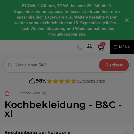
EGOchef, Giblors, TOMA, hat vom 28. Juli bis 5.
September Sommerpause. In diesem Zeitraum liefern wir
ausschließlich Lagerware aus. Weitere bestellte Waren
×
werden voraussichtlich ab dem 15. September geliefert –
nach Wiedereinlagerung und Wiederaufnahme des
Produktionsbetriebs.
0
MENU
Suchen
98%
33 bewertungen
Kochbekleidung
Kochbekleidung - B&C -
xl
Beschreibung der Kategorie