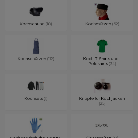
Kochschuhe
(18)
Kochmützen
(62)
Kochschürzen
(112)
Koch-T-Shirts und -
Poloshirts
(34)
Kochsets
(1)
Knöpfe für Kochjacken
(25)
Kochhandschuhe, MUND-
Übergrößen
(17)