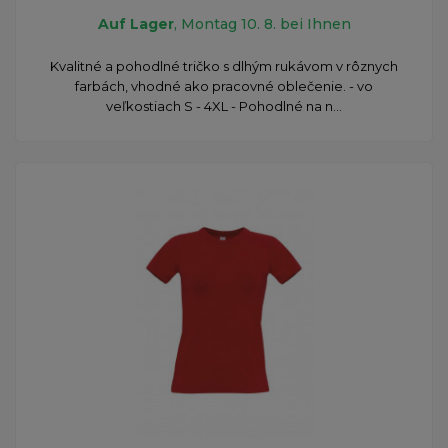
Auf Lager
, Montag 10. 8. bei Ihnen
​Kvalitné a pohodlné tričko s dlhým rukávom v rôznych
farbách, vhodné ako pracovné oblečenie. - vo
veľkostiach S - 4XL - Pohodlné na n...