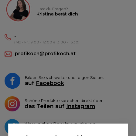
Hast du Fragen?
Kristina berät dich
-
(Mo - Fr.: 9:00 - 12:00 a 13:00 - 16:30)
profikoch@profikoch.at
Bilden Sie sich weiter und folgen Sie uns
auf
Facebook
Schöne Produkte sprechen direkt über
das Teilen auf
Instagram
Wir schreiben über die Neuigkeiten
auf
Twitter