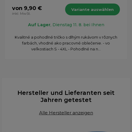
von 9,90 €
Variante auswählen
inkl. MwSt.
Auf Lager
, Dienstag 11. 8. bei Ihnen
​Kvalitné a pohodlné tričko s dlhým rukávom v rôznych
farbách, vhodné ako pracovné oblečenie. - vo
veľkostiach S - 4XL - Pohodlné na n...
Hersteller und Lieferanten seit
Jahren getestet
Alle Hersteller anzeigen