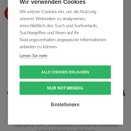
Wir verwenden Cookies
Wir präsentieren Ihre produkte
Wir setzen Cookies ein, um die Nutzung
auf
Youtube
unserer Webseiten zu analysieren,
einschließlich des Such und Surfverlaufs,
Suchbegriffen und Ihnen auf Ihr
Nutzungsverhalten angepasste Informationen
anbieten zu können.
Profikuchar.sk
Profikuchař.cz
Lernen Sie mehr
Profiszakacs.hu
ALLE COOKIES ERLAUBEN
NUR NOTWENDIG
Einstellungen
Copyright © 2010 - 2026 profikoch.at Alle Rechte vorbehalten
E-Shop nach Maß
von
vibration.sk