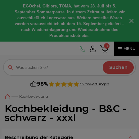
EGOchef, Giblors, TOMA, hat vom 28. Juli bis 5.
September Sommerpause. In diesem Zeitraum liefern wir
ausschließlich Lagerware aus. Weitere bestellte Waren
×
werden voraussichtlich ab dem 15. September geliefert –
nach Wiedereinlagerung und Wiederaufnahme des
Produktionsbetriebs.
0
MENU
Suchen
98%
33 bewertungen
Kochbekleidung
Kochbekleidung - B&C -
schwarz - xxxl
Beschreibung der Kategorie