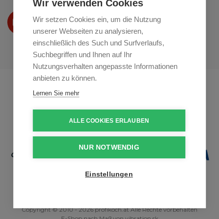
Wir verwenden Cookies
Wir präsentieren Ihre produkte
Wir setzen Cookies ein, um die Nutzung
auf
Youtube
unserer Webseiten zu analysieren,
einschließlich des Such und Surfverlaufs,
Suchbegriffen und Ihnen auf Ihr
Nutzungsverhalten angepasste Informationen
anbieten zu können.
Profikuchar.sk
Profikuchař.cz
Lernen Sie mehr
Profiszakacs.hu
ALLE COOKIES ERLAUBEN
NUR NOTWENDIG
Einstellungen
Copyright © 2010 - 2026 profikoch.at Alle Rechte vorbehalten
E-Shop nach Maß
von
vibration.sk