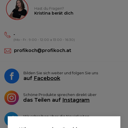
Hast du Fragen?
Kristina berät dich
-
(Mo - Fr.: 9:00 - 12:00 a 13:00 - 16:30)
profikoch@profikoch.at
Bilden Sie sich weiter und folgen Sie uns
auf
Facebook
Schöne Produkte sprechen direkt über
das Teilen auf
Instagram
Wir schreiben über die Neuigkeiten
auf
Twitter