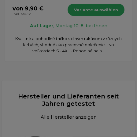
von 9,90 €
Variante auswählen
inkl. MwSt.
Auf Lager
, Montag 10. 8. bei Ihnen
​Kvalitné a pohodlné tričko s dlhým rukávom v rôznych
farbách, vhodné ako pracovné oblečenie. - vo
veľkostiach S - 4XL - Pohodlné na n...
Hersteller und Lieferanten seit
Jahren getestet
Alle Hersteller anzeigen