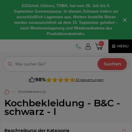
EGOchef, Giblors, TOMA, hat vom 28. Juli bis 5.
September Sommerpause. In diesem Zeitraum liefern wir
ausschließlich Lagerware aus. Weitere bestellte Waren
×
werden voraussichtlich ab dem 15. September geliefert –
nach Wiedereinlagerung und Wiederaufnahme des
Produktionsbetriebs.
0
MENU
Suchen
98%
33 bewertungen
Kochbekleidung
Kochbekleidung - B&C -
schwarz - l
Beschreibung der Kategorie