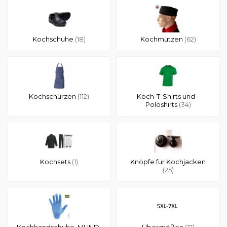
Kochschuhe
(18)
Kochmützen
(62)
Kochschürzen
(112)
Koch-T-Shirts und -
Poloshirts
(34)
Kochsets
(1)
Knöpfe für Kochjacken
(25)
Kochhandschuhe, MUND-
Übergrößen
(17)