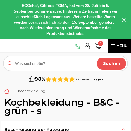
EGOchef, Giblors, TOMA, hat vom 28. Juli bis 5.
September Sommerpause. In diesem Zeitraum liefern wir
ausschließlich Lagerware aus. Weitere bestellte Waren
×
werden voraussichtlich ab dem 15. September geliefert –
nach Wiedereinlagerung und Wiederaufnahme des
Produktionsbetriebs.
0
MENU
Suchen
98%
33 bewertungen
Kochbekleidung
Kochbekleidung - B&C -
grün - s
Beschreibung der Kategorie