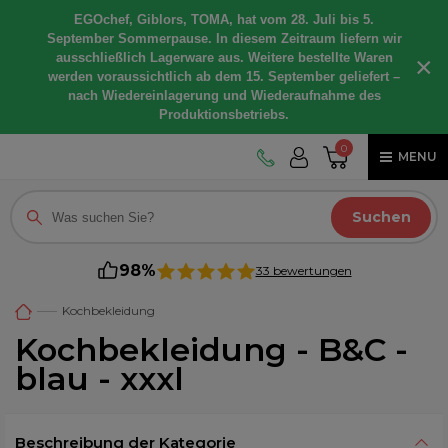
EGOchef, Giblors, TOMA, hat vom 28. Juli bis 5.
September Sommerpause. In diesem Zeitraum liefern wir
ausschließlich Lagerware aus. Weitere bestellte Waren
×
werden voraussichtlich ab dem 15. September geliefert –
nach Wiedereinlagerung und Wiederaufnahme des
Produktionsbetriebs.
0
MENU
Suchen
98%
33 bewertungen
Kochbekleidung
Kochbekleidung - B&C -
blau - xxxl
Beschreibung der Kategorie