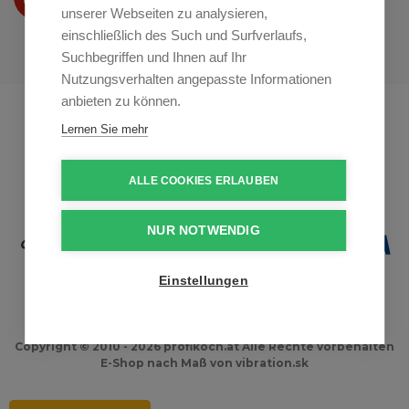
auf
Youtube
unserer Webseiten zu analysieren,
einschließlich des Such und Surfverlaufs,
Suchbegriffen und Ihnen auf Ihr
Nutzungsverhalten angepasste Informationen
anbieten zu können.
Profikuchar.sk
Profikuchař.cz
Lernen Sie mehr
Profiszakacs.hu
ALLE COOKIES ERLAUBEN
NUR NOTWENDIG
Einstellungen
Copyright © 2010 - 2026 profikoch.at Alle Rechte vorbehalten
E-Shop nach Maß
von
vibration.sk