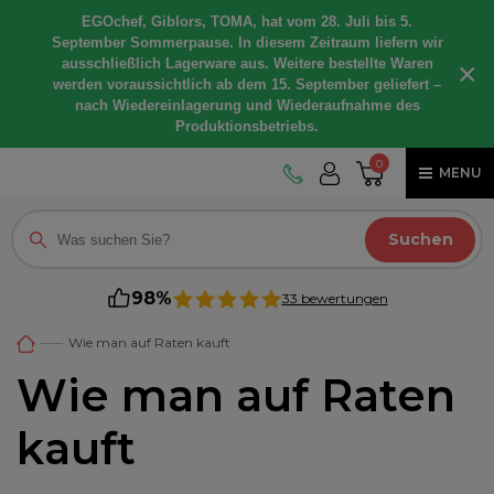
EGOchef, Giblors, TOMA, hat vom 28. Juli bis 5.
September Sommerpause. In diesem Zeitraum liefern wir
ausschließlich Lagerware aus. Weitere bestellte Waren
×
werden voraussichtlich ab dem 15. September geliefert –
nach Wiedereinlagerung und Wiederaufnahme des
Produktionsbetriebs.
0
MENU
Suchen
98%
33 bewertungen
Wie man auf Raten kauft
Wie man auf Raten
kauft