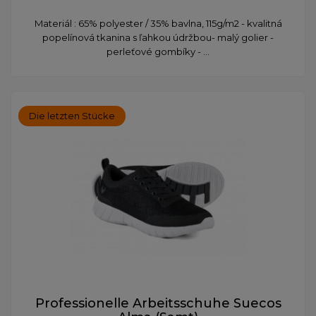
Materiál : 65% polyester / 35% bavlna, 115g/m2 - kvalitná
popelínová tkanina s ľahkou údržbou ​- malý golier -
perleťové gombíky - ...
Die letzten Stücke
Professionelle Arbeitsschuhe Suecos