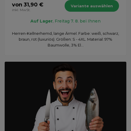
von 31,90 €
Variante auswählen
inkl. MwSt.
Auf Lager
, Freitag 7. 8. bei Ihnen
Herren-Kellnerhemd, lange Ärmel. Farbe: weiß, schwarz,
braun, rot (luxuriös). Größen: S - 4XL. Material: 97%
Baumwolle, 3% El...