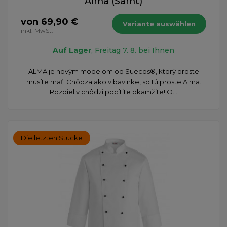
Alma (Samt)
von 69,90 €
Variante auswählen
inkl. MwSt.
Auf Lager
, Freitag 7. 8. bei Ihnen
ALMA je novým modelom od Suecos®, ktorý proste
musíte mať. Chôdza ako v bavlnke, so tú proste Alma.
Rozdiel v chôdzi pocítite okamžite! O...
Die letzten Stücke